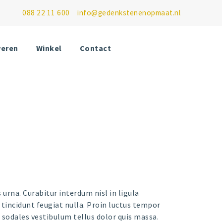
088 22 11 600
info@gedenkstenenopmaat.nl
veren
Winkel
Contact
0
Likes
 urna. Curabitur interdum nisl in ligula
d tincidunt feugiat nulla. Proin luctus tempor
t, sodales vestibulum tellus dolor quis massa.